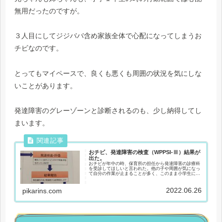
無用だったのですが。
３人目にしてジジババ含め家族全体で心配になってしまうお
チビなのです。
とってもマイペースで、良くも悪くも周囲の状況を気にしな
いことがあります。
発達障害のグレーゾーンと診断されるのも、少し納得してし
まいます。
おチビ、発達障害の検査（WPPSI-Ⅲ）結果が
出た。
おチビが年中の時、保育所の担任から発達障害の診療科
を受診してほしいと言われた。他の子や周囲が気になっ
て自分の作業が止まることが多く、このまま小学生にな
ることに不安があるとのこと。予約待ち半年の難関を、
運良くキャンセル枠で予約を取り、検査を受...
2022.06.26
pikarins.com