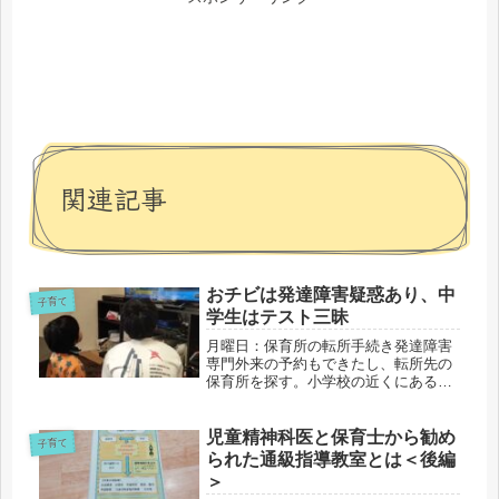
関連記事
おチビは発達障害疑惑あり、中
子育て
学生はテスト三昧
月曜日：保育所の転所手続き発達障害
専門外来の予約もできたし、転所先の
保育所を探す。小学校の近くにある公
立と、家の近くにある私立で、第一希
望と第二希望にして出そう。転所の手
続きは・・・入所手続きと書類は...
児童精神科医と保育士から勧め
子育て
られた通級指導教室とは＜後編
＞