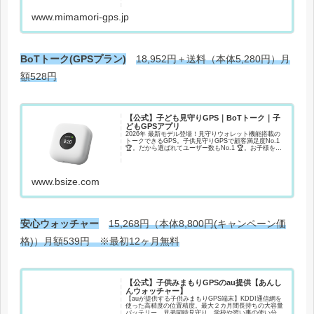
www.mimamori-gps.jp
BoTトーク(GPSプラン)
18,952円＋送料（本体5,280円）月
額528円
【公式】子ども見守りGPS｜BoTトーク｜子
どもGPSアプリ
2026年 最新モデル登場！見守りウォレット機能搭載の
トークできるGPS。子供見守りGPSで顧客満足度No.1
🏆。だから選ばれてユーザー数もNo.1 🏆。お子様を見
守るものだから、確かなGPSを。
www.bsize.com
安心ウォッチャー
15,268円（本体8,800円(キャンペーン価
格)）月額539円 ※最初12ヶ月無料
【公式】子供みまもりGPSのau提供【あんし
んウォッチャー】
【auが提供する子供みまもりGPS端末】KDDI通信網を
使った高精度の位置精度。最大２カ月間長持ちの大容量
バッテリー。兄弟同時見守り、学校や習い事の使い分け