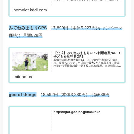
で２台導入検討の方にはうれしい２台目の月額なし。本
体ボタン押下で子供から親のスマホへ...
homeiot.kddi.com
みてねみまもりGPS
17,899円（本体5,227円(キャンペーン
価格)）月額528円
【公式】みてねみまもりGPS 利用者数No.1！
子どもを見守るGPS
2025年新規利用者数No.1。みてねの子供向けGPS端
末。長持ちバッテリー搭載で最大2ヶ月充電不要。最高
水準の位置情報精度で登下校の移動履歴、出発到着の通
知をスマホで簡単に見守り。簡単操作のお知らせボタン
付き（第3世代）で緊急時も安心安全...
mitene.us
goo of things
18,592円（本体3,280円）月額638円
https://got.goo.ne.jp/imakoko