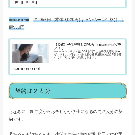
got.goo.ne.jp
soranome
21,956円（本体9,020円(キャンペーン価格)）月
額539円
【公式】子供見守りGPSの「soranome(ソラ
ノメ)」
soranome(ソラノメ)はGPSを利用した子供見守りサー
ビスです。大切な人の居場所や移動履歴を位置情報を用
いてアプリで簡単に確認できます。
soranome.net
契約は２人分
ちなみに、新年度からおチビが小学生になるので２人分の契
約です。
兄ちゃんも姉ちゃんも、小学１年生の時の行動範囲では心配