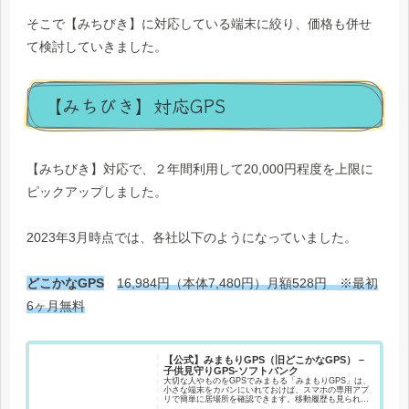
そこで【みちびき】に対応している端末に絞り、価格も併せ
て検討していきました。
【みちびき】対応GPS
【みちびき】対応で、２年間利用して20,000円程度を上限に
ピックアップしました。
2023年3月時点では、各社以下のようになっていました。
どこかなGPS
16,984円（本体7,480円）月額528円 ※最初
6ヶ月無料
【公式】みまもりGPS（旧どこかなGPS） –
子供見守りGPS-ソフトバンク
大切な人やものをGPSでみまもる「みまもりGPS」は、
小さな端末をカバンにいれておけば、スマホの専用アプ
リで簡単に居場所を確認できます。移動履歴も見られま
す。小さなお子様やシニアのみまもりに最適です。