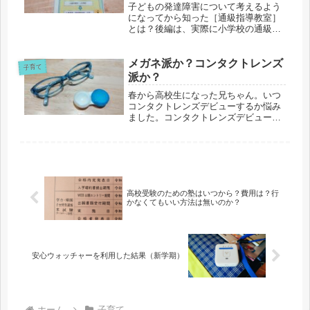
子どもの発達障害について考えるよう
になってから知った［通級指導教室］
とは？後編は、実際に小学校の通級指
導教室を見学したレポートです。12
月：教室見学と個別相談＜教室見学＞
『百聞は一見に如かず』教室の様...
メガネ派か？コンタクトレンズ
子育て
派か？
春から高校生になった兄ちゃん。いつ
コンタクトレンズデビューするか悩み
ました。コンタクトレンズデビューの
年齢コンタクトレンズ使用開始可能年
齢は特に決まっていないようですが、
小学生から使えるそうです。自分...
高校受験のための塾はいつから？費用は？行
かなくてもいい方法は無いのか？
安心ウォッチャーを利用した結果（新学期）
ホーム
子育て