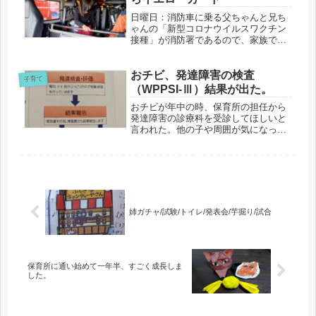
日曜日：消防車に乗る父ちゃんと兄ち
ゃんの「新型コロナウイルスワクチン
接種」が消防署であるので、家族で出
発。おチビはパトカーが大好き。消防
車と救急車も好き。車全般に興味があ
る。ちなみに、兄ちゃんはトーマ...
おチビ、発達障害の検査
子育て
（WPPSI-Ⅲ）結果が出た。
おチビが年中の時、保育所の担任から
発達障害の診療科を受診してほしいと
言われた。他の子や周囲が気になって
自分の作業が止まることが多く、この
まま小学生になることに不安があると
のこと。予約待ち半年の難関を、...
姉ガチャ/試験/トイレ/発表会/芋掘り/試合
保育所に通い始めて一年半、すごく成長しま
した。