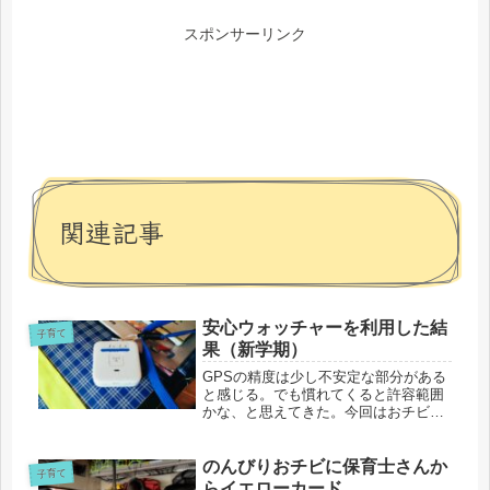
スポンサーリンク
関連記事
安心ウォッチャーを利用した結
子育て
果（新学期）
GPSの精度は少し不安定な部分がある
と感じる。でも慣れてくると許容範囲
かな、と思えてきた。今回はおチビの
安心ウォッチャー端末で検証。GPSの
精度今年度から小学生２人のランドセ
ルに安心ウォッチャー端末を...
のんびりおチビに保育士さんか
子育て
らイエローカード