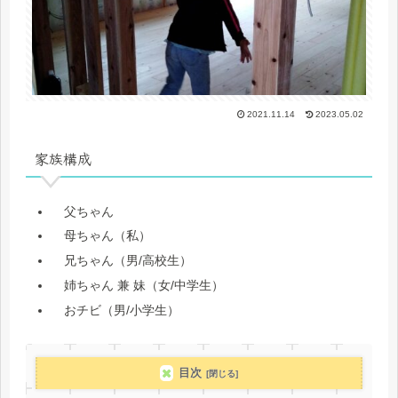
2021.11.14
2023.05.02
家族構成
父ちゃん
母ちゃん（私）
兄ちゃん（男/高校生）
姉ちゃん 兼 妹（女/中学生）
おチビ（男/小学生）
目次