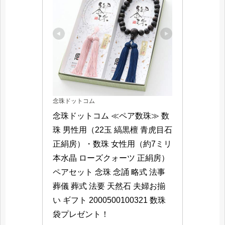
念珠ドットコム
念珠ドットコム ≪ペア数珠≫ 数
珠 男性用（22玉 縞黒檀 青虎目石 
正絹房）・数珠 女性用（約7ミリ 
本水晶 ローズクォーツ 正絹房）
ペアセット 念珠 念誦 略式 法事 
葬儀 葬式 法要 天然石 夫婦お揃
い ギフト 2000500100321 数珠
袋プレゼント！