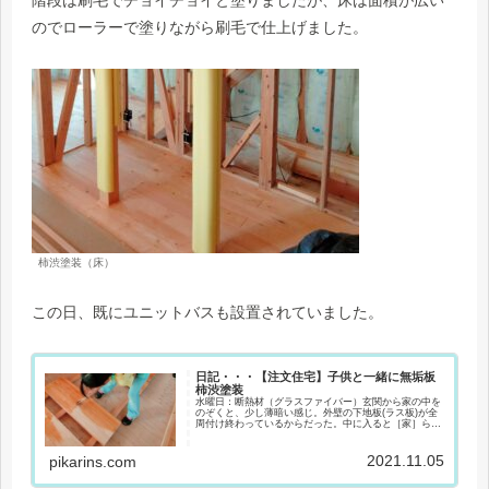
のでローラーで塗りながら刷毛で仕上げました。
柿渋塗装（床）
この日、既にユニットバスも設置されていました。
日記・・・【注文住宅】子供と一緒に無垢板
柿渋塗装
水曜日：断熱材（グラスファイバー）玄関から家の中を
のぞくと、少し薄暗い感じ。外壁の下地板(ラス板)が全
周付け終わっているからだった。中に入ると［家］らし
くなったと感じるせいか、おチビが「タオルはどこに置
くの？テレビはどこに置くの？」と聞いて...
2021.11.05
pikarins.com