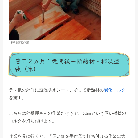
柿渋塗装作業
着工２ヵ月１週間後ー断熱材・柿渋塗
装（床）
ラス板の外側に透湿防水シート、そして断熱材の
炭化コルク
を施工。
こちらは外壁屋さんの作業だそうで、30㎜という厚い板状の
コルクを打ち付けます。
作業を見に行くと、「長い釘を手作業で打ち付ける作業は大