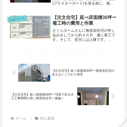
(プラスターボード)を張る前に、後か
ら取り付けるものの為の下地を入れて
おかなければならない。吐き出し窓の
上のカーテンレール用の下地は...
【注文住宅】延べ床面積30坪ー
お金について
着工時の費用と作業
さくらホームさんに無添加住宅の申し
込みをしてから約４カ月、遂に着工で
す。そして、翌月には上棟です。
【PR】マネーライフプランを考えてい
るあなたへお金について建築申込金建
築計画を依頼するときに支払うお金...
【注文住宅】延べ床面積30坪ー無添加住宅の
見えないこだわり発見
【注文住宅】延べ床面積30坪ー写真で見る大
工工事期間の長い無添加住宅＜後編＞
ホーム
持ち家派