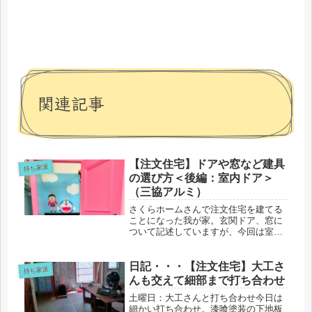
関連記事
【注文住宅】ドアや窓など建具
持ち家派
の選び方＜後編：室内ドア＞
（三協アルミ）
さくらホームさんで注文住宅を建てる
ことになった我が家。玄関ドア、窓に
ついて記述していますが、今回は室内
ドアについてです。こちらもさくらホ
ームさん御用達の［三協アルミ］制に
しました。メーカー選択さくらホ...
日記・・・【注文住宅】大工さ
持ち家派
んも交えて細部まで打ち合わせ
土曜日：大工さんと打ち合わせ今日は
細かい打ち合わせ。漆喰塗装の下地板