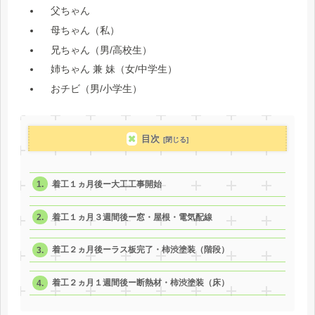
父ちゃん
母ちゃん（私）
兄ちゃん（男/高校生）
姉ちゃん 兼 妹（女/中学生）
おチビ（男/小学生）
目次
着工１ヵ月後ー大工工事開始
着工１ヵ月３週間後ー窓・屋根・電気配線
着工２ヵ月後ーラス板完了・柿渋塗装（階段）
着工２ヵ月１週間後ー断熱材・柿渋塗装（床）