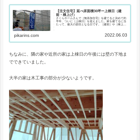
【注文住宅】延べ床面積30坪ー上棟日（建
前・棟上げ）
さくらホームさんで［無添加住宅］を建てると決めて約
半年、ついに［上棟日］を迎えました。家を建てるに当
たって、最大の節目となる日です。［建前］や［棟上
げ］とも呼ばれ、たくさんの大工さんが一堂に会し、柱
から屋根までを組み上げます。当日は私たち夫...
2022.06.03
pikarins.com
ちなみに、隣の家や近所の家は上棟日の午後には壁の下地ま
でできていました。
大半の家は木工事の部分が少ないようです。